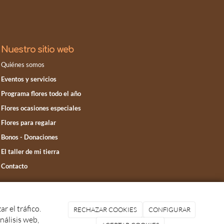
Nuestro sitio web
Quiénes somos
Eventos y servicios
Programa flores todo el año
Flores ocasiones especiales
Flores para regalar
Bonos - Donaciones
El taller de mi tierra
Contacto
ciones
|
Política de cookies
|
r el tráfico.
RECHAZAR COOKIES
CONFIGURAR
nálisis web,