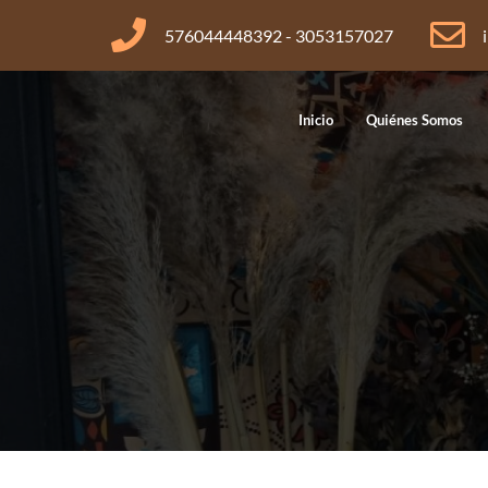
576044448392
-
3053157027
Inicio
Quiénes Somos