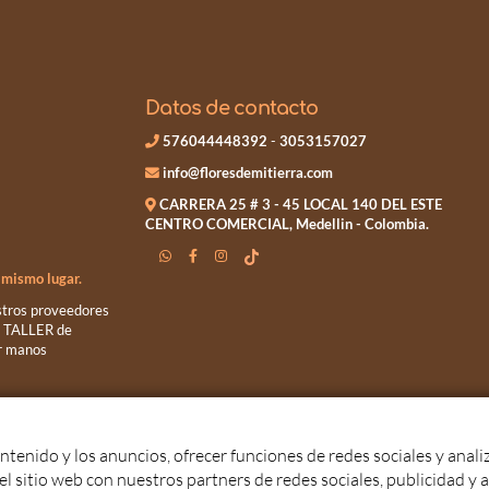
Datos de contacto
576044448392
-
3053157027
info@floresdemitierra.com
CARRERA 25 # 3 - 45 LOCAL 140 DEL ESTE
CENTRO COMERCIAL, Medellin - Colombia.
n mismo lugar.
estros proveedores
un TALLER de
or manos
MI TIERRA S.A.S.
2026
|
Aviso legal y Política de privacidad
|
Términos y Condi
ntenido y los anuncios, ofrecer funciones de redes sociales y analiza
sitio web con nuestros partners de redes sociales, publicidad y a