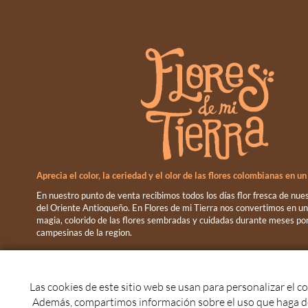
Aprecia el color, la ceriedad y el olor de las flores colombianas en u
En nuestro punto de venta recibimos todos los días flor fresca de nu
del Oriente Antioqueño. En Flores de mi Tierra nos convertimos en 
magia, colorido de las flores sembradas y cuidadas durante meses p
campesinas de la region.
EL TALLER DE FLORES DE 
Las cookies de este sitio web se usan para personalizar el co
Además, compartimos información sobre el uso que haga del 